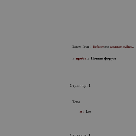
Привет, Гость!
Войдите
или
зарегистрируйтесь
.
»
проба
»
Новый форум
1
Страница:
Тема
asf
Los
1
Страница: